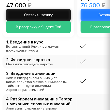
47 000
₽
76 500
₽
Оставить заявку
Остав
В рассрочку с Яндекс Пэй
В рассрочк
1. Введение в курс
Вступительный блок и регламент
прохождения курса
2. Флюидная верстка
Механика флюидной верстки
3. Введение в анимации
Зачем интерфейсам анимация?
Какие свойства можно анимировать?
Тайминг — душа анимации
Хореография анимаций
4. Разбираем анимации в Taptop
+ механики сложных анимаций
Анимация появление на экране