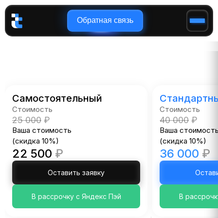
Обратная связь
Самостоятельный
Стандартн
Стоимость
Стоимость
25 000
₽
40 000
₽
Ваша стоимость
Ваша стоимост
(скидка 10%)
(скидка 10%)
22 500
₽
36 000
₽
Оставить заявку
Остав
В рассрочку с Яндекс Пэй
В рассрочк